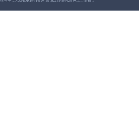
招聘单位无权收取任何费用,警惕虚假招聘,避免上当受骗 1