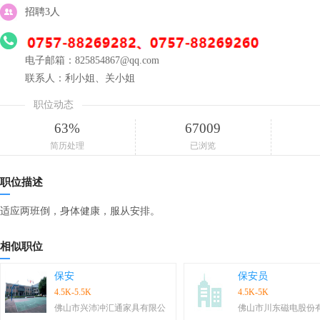
招聘3人
电子邮箱：825854867@qq.com
联系人：利小姐、关小姐
职位动态
63%
67009
简历处理
已浏览
职位描述
适应两班倒，身体健康，服从安排。
相似职位
保安
保安员
4.5K-5.5K
4.5K-5K
佛山市兴沛冲汇通家具有限公
佛山市川东磁电股份