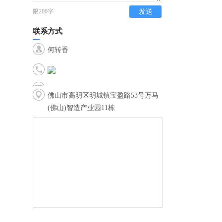
限200字
发送
联系方式
何转香
佛山市高明区明城镇宝盈路53号万马
(佛山)智造产业园11栋